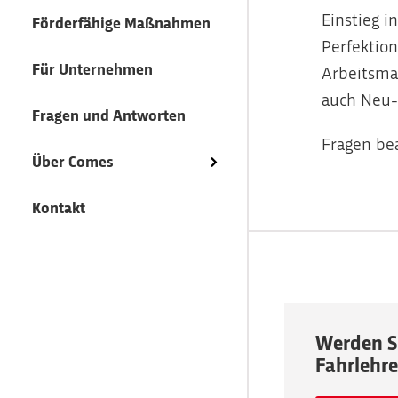
Motorrad-Fahrlehrer
Ausbildung zum
Anfahrt
Einstieg 
Servicefahrer
Förderfähige Maßnahmen
Perfektion
Bus-Fahrlehrer
Weiterbildung
Für Unternehmen
Arbeitsma
Weiterbildung
auch Neu-E
Lehrgangstermine
Fragen und Antworten
Lehrgangstermine
Fragen be
Infotage
Über Comes
Infotage
Förderfähige
Kontakt
Maßnahmen
Förderfähige
Maßnahmen
Werden Si
Fahrlehre