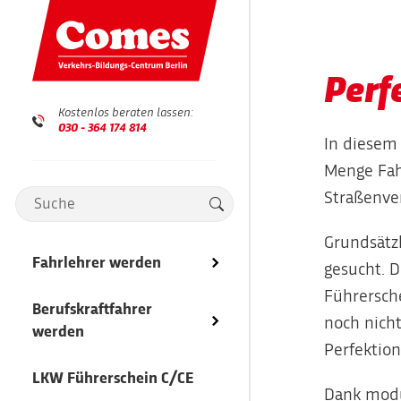
Perf
Kostenlos beraten lassen:
030 - 364 174 814
In diesem
Menge Fahr
Straßenve
Grundsätzl
Fahrlehrer werden
Ausbildungsübersicht
Ausbildungsübersicht
Übersicht
gesucht. 
Führersch
Fahrlehrerausbildung
Berufskraftfahrer
Lkw-Fahrer
Mitarbeiter
noch nicht
werden
Perfektion
Lkw-Fahrlehrer
Bus-Fahrer
Jobs
LKW Führerschein C/CE
Dank modu