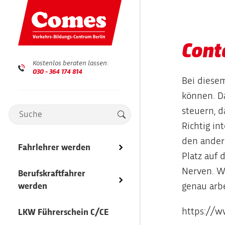
Cont
Kostenlos beraten lassen:
030 - 364 174 814
Bei diesem
können. Da
steuern, d
Richtig in
den ander
Fahrlehrer werden
Ausbildungsübersicht
Ausbildungsübersicht
Übersicht
Platz auf 
Nerven. We
Fahrlehrerausbildung
Berufskraftfahrer
Lkw-Fahrer
Mitarbeiter
werden
genau arb
Lkw-Fahrlehrer
Bus-Fahrer
Jobs
https://
LKW Führerschein C/CE