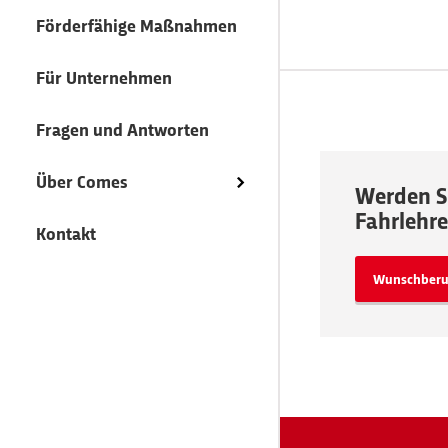
Motorrad-Fahrlehrer
Ausbildung zum
Anfahrt
Servicefahrer
Förderfähige Maßnahmen
Bus-Fahrlehrer
Weiterbildung
Für Unternehmen
Weiterbildung
Lehrgangstermine
Fragen und Antworten
Lehrgangstermine
Infotage
Über Comes
Werden Si
Infotage
Fahrlehre
Förderfähige
Kontakt
Maßnahmen
Förderfähige
Wunschberu
Maßnahmen