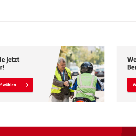
e jetzt
We
r!
Be
f wählen
W