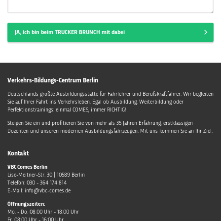
JA, ich bin beim TRUCKER BRUNCH mit dabei
Verkehrs-Bildungs-Centrum Berlin
Deutschlands größte Ausbildungsstätte für Fahrlehrer und Berufskraftfahrer. Wir begleiten
Sie auf Ihrer Fahrt ins Verkehrsleben. Egal ob Ausbildung, Weiterbildung oder
Perfektionstrainings: einmal COMES, immer RICHTIG!
Steigen Sie ein und profitieren Sie von mehr als 35 Jahren Erfahrung, erstklassigen
Dozenten und unseren modernen Ausbildungsfahrzeugen. Mit uns kommen Sie an Ihr Ziel.
Kontakt
VBC Comes Berlin
Lise-Meitner-Str. 30
|
10589
Berlin
Telefon:
030 - 364 174 814
E-Mail:
info@vbc-comes.de
Öffnungszeiten:
Mo. - Do. 08:00 Uhr - 18:00 Uhr
Fr. 08:00 Uhr - 16:00 Uhr